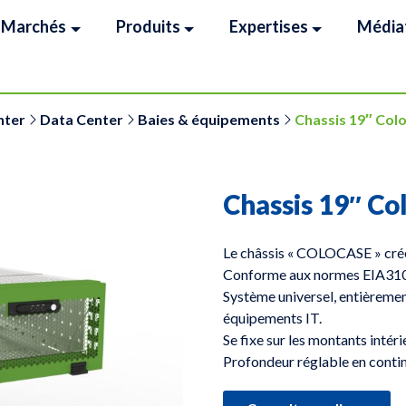
Marchés
Produits
Expertises
Média
nter
Data Center
Baies & équipements
Chassis 19″ Col
Chassis 19″ Co
Le châssis « COLOCASE » crée
Conforme aux normes EIA310
Système universel, entièremen
équipements IT.
Se fixe sur les montants intéri
Profondeur réglable en cont