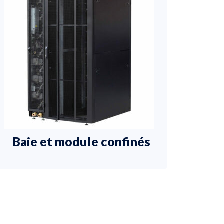
Baie et module confinés
Por