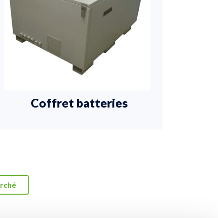
Coffret batteries
Arm
arché