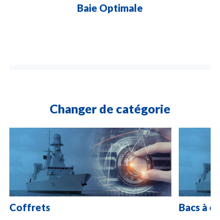
Baie Optimale
Changer de catégorie
Coffrets
Bacs à ca